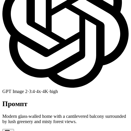
GPT Image 2
·
3:4
·
4x
·
4K
·
high
Промпт
Modern glass-walled home with a cantilevered balcony surrounded
by lush greenery and misty forest views.