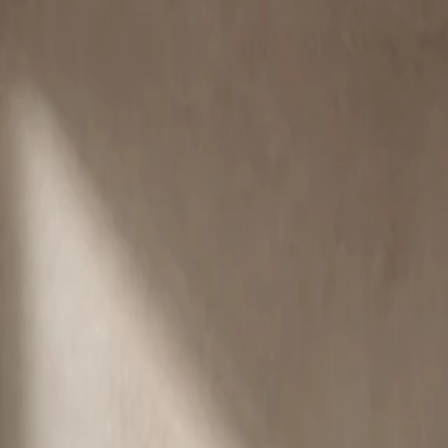
Buat
Jelajahi
Gambar
Video
Alat
Harga
Masuk
Menu