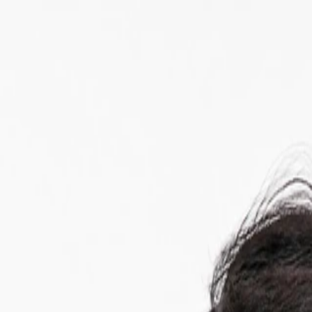
Buat
Jelajahi
Gambar
Video
Alat
Harga
Masuk
Menu