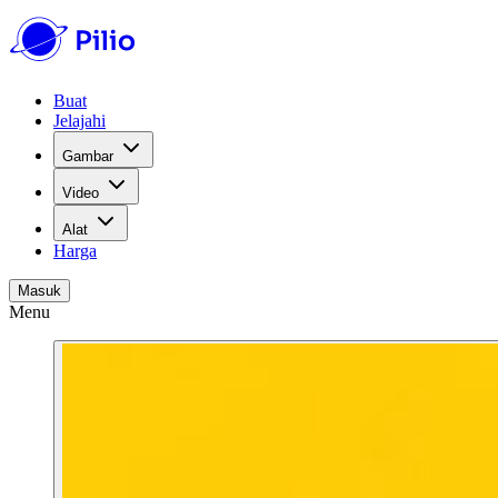
Buat
Jelajahi
Gambar
Video
Alat
Harga
Masuk
Menu