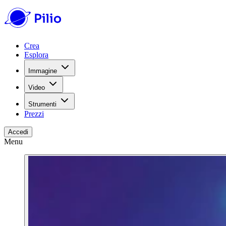
Crea
Esplora
Immagine
Video
Strumenti
Prezzi
Accedi
Menu