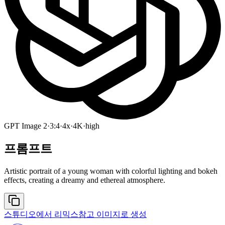
GPT Image 2
·
3:4
·
4x
·
4K
·
high
프롬프트
Artistic portrait of a young woman with colorful lighting and bokeh
effects, creating a dreamy and ethereal atmosphere.
스튜디오에서 리믹스
참고 이미지로 생성