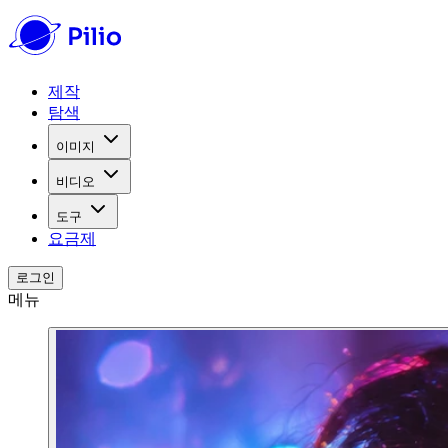
제작
탐색
이미지
비디오
도구
요금제
로그인
메뉴