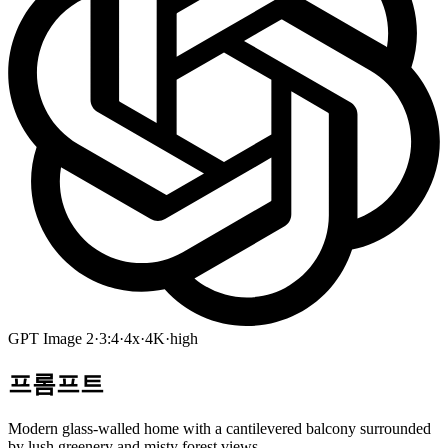
GPT Image 2
·
3:4
·
4x
·
4K
·
high
프롬프트
Modern glass-walled home with a cantilevered balcony surrounded
by lush greenery and misty forest views.