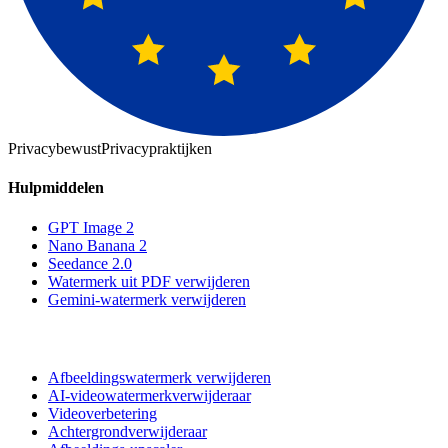
Privacybewust
Privacypraktijken
Hulpmiddelen
GPT Image 2
Nano Banana 2
Seedance 2.0
Watermerk uit PDF verwijderen
Gemini-watermerk verwijderen
Afbeeldingswatermerk verwijderen
AI-videowatermerkverwijderaar
Videoverbetering
Achtergrondverwijderaar