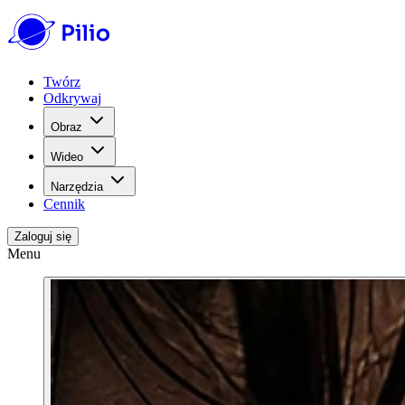
Twórz
Odkrywaj
Obraz
Wideo
Narzędzia
Cennik
Zaloguj się
Menu