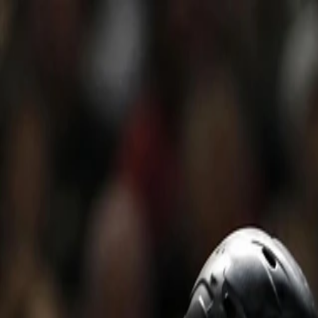
Crear
Explorar
Imagen
Vídeo
Herramientas
Precios
Iniciar sesión
Menú