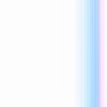
Reecho1977
0 vind-ik-leuks