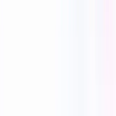
Reecho1977
0 vind-ik-leuks