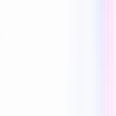
Reecho1977
0 vind-ik-leuks