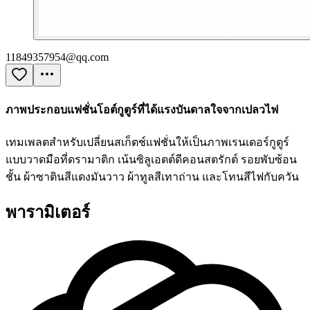
1
1849357954@qq.com
ภาพประกอบแฟชั่นโอต์กูตูร์ที่ได้แรงบันดาลใจจากเปลวไฟ
เทมเพลตสำหรับเปลี่ยนสเก็ตช์แฟชั่นให้เป็นภาพเรนเดอร์กูตูร์
แบบวาดมือที่ดรามาติก เน้นซิลูเอตต์ดีคอนสตรักต์ รอยพับซ้อน
ชั้น ผ้าซาตินสีแดงมันวาว ผ้าทูลสีเทาถ่าน และโทนสีไฟกับควัน
พารามิเตอร์