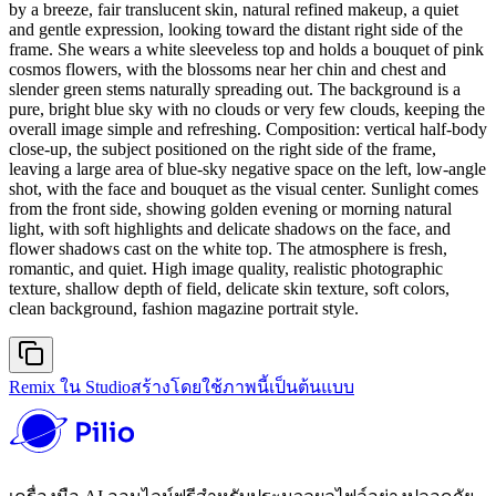
by a breeze, fair translucent skin, natural refined makeup, a quiet
and gentle expression, looking toward the distant right side of the
frame. She wears a white sleeveless top and holds a bouquet of pink
cosmos flowers, with the blossoms near her chin and chest and
slender green stems naturally spreading out. The background is a
pure, bright blue sky with no clouds or very few clouds, keeping the
overall image simple and refreshing. Composition: vertical half-body
close-up, the subject positioned on the right side of the frame,
leaving a large area of blue-sky negative space on the left, low-angle
shot, with the face and bouquet as the visual center. Sunlight comes
from the front side, showing golden evening or morning natural
light, with soft highlights and delicate shadows on the face, and
flower shadows cast on the white top. The atmosphere is fresh,
romantic, and quiet. High image quality, realistic photographic
texture, shallow depth of field, delicate skin texture, soft colors,
clean background, fashion magazine portrait style.
Remix ใน Studio
สร้างโดยใช้ภาพนี้เป็นต้นแบบ