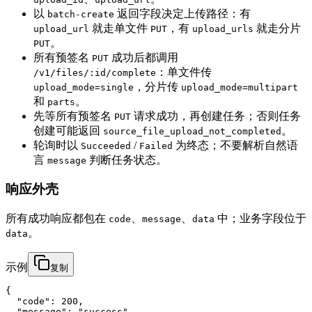
以
返回字段决定上传路径：有
batch-create
就走单文件
，有
就走分片
upload_url
PUT
upload_urls
。
PUT
所有预签名
成功后都调用
PUT
：单文件传
/v1/files/:id/complete
，分片传
upload_mode=single
upload_mode=multipart
和
。
parts
先等所有预签名
请求成功，再创建任务；否则任务
PUT
创建可能返回
。
source_file_upload_not_completed
轮询时以
/
为终态；不要解析自然语
Succeeded
Failed
言
判断任务状态。
message
响应外壳
所有成功响应都包在
、
、
中；业务字段位于
code
message
data
。
data
示例
复制
{

  "code": 200,

  "message": "success",
