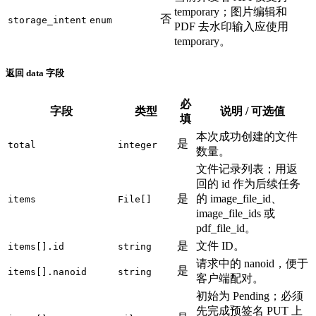
temporary；图片编辑和
否
storage_intent
enum
PDF 去水印输入应使用
temporary。
返回 data 字段
必
字段
类型
说明 / 可选值
填
本次成功创建的文件
是
total
integer
数量。
文件记录列表；用返
回的 id 作为后续任务
是
的 image_file_id、
items
File[]
image_file_ids 或
pdf_file_id。
是
文件 ID。
items[].id
string
请求中的 nanoid，便于
是
items[].nanoid
string
客户端配对。
初始为 Pending；必须
先完成预签名 PUT 上