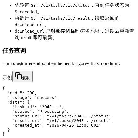
先轮询
，直到任务状态为
GET /v1/tasks/:id/status
。
Succeeded
再调用
，读取返回的
GET /v1/tasks/:id/result
。
download_url
是对象存储临时签名地址，过期后重新查
download_url
询 result 即可刷新。
任务查询
Tüm oluşturma endpointleri hemen bir görev ID'si döndürür.
示例
复制
{

  "code": 200,

  "message": "success",

  "data": {

    "task_id": "2048...",

    "status": "Processing",

    "status_url": "/v1/tasks/2048.../status",

    "result_url": "/v1/tasks/2048.../result",

    "created_at": "2026-04-25T12:00:00Z"

  }

}