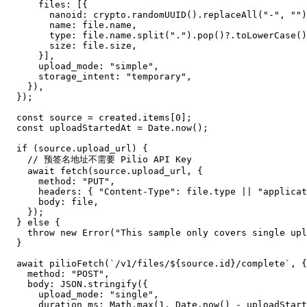
      files: [{

        nanoid: crypto.randomUUID().replaceAll("-", "")
        name: file.name,

        type: file.name.split(".").pop()?.toLowerCase()
        size: file.size,

      }],

      upload_mode: "simple",

      storage_intent: "temporary",

    }),

  });

  const source = created.items[0];

  const uploadStartedAt = Date.now();

  if (source.upload_url) {

    // 预签名地址不需要 Pilio API Key

    await fetch(source.upload_url, {

      method: "PUT",

      headers: { "Content-Type": file.type || "applicat
      body: file,

    });

  } else {

    throw new Error("This sample only covers single upl
  }

  await pilioFetch(`/v1/files/${source.id}/complete`, {

    method: "POST",

    body: JSON.stringify({

      upload_mode: "single",

      duration_ms: Math.max(1, Date.now() - uploadStart