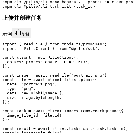
pnpm dlx @pilio/cli nano-banana-2 --prompt "A clean pro
pnpm dlx @pilio/cli task wait <task_id>
上传并创建任务
示例
复制
import { readFile } from "node:fs/promises";

import { PilioClient } from "@pilio/sdk";

const client = new PilioClient({

  apiKey: process.env.PILIO_API_KEY!,

});

const image = await readFile("portrait.png");

const file = await client.files.upload({

  name: "portrait.png",

  type: "png",

  data: new Blob([image]),

  size: image.byteLength,

});

const task = await client.images.removeBackground({

  image_file_id: file.id!,

});

const result = await client.tasks.wait(task.task_id);
