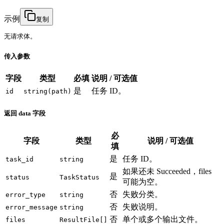
示例
复制
无请求体。
传入参数
字段
类型
必填
说明 / 可选值
是
任务 ID。
id
string(path)
返回 data 字段
必
字段
类型
说明 / 可选值
填
是
任务 ID。
task_id
string
如果还未 Succeeded，files
是
status
TaskStatus
可能为空。
否
失败分类。
error_type
string
否
失败说明。
error_message
string
否
单个或多个输出文件。
files
ResultFile[]