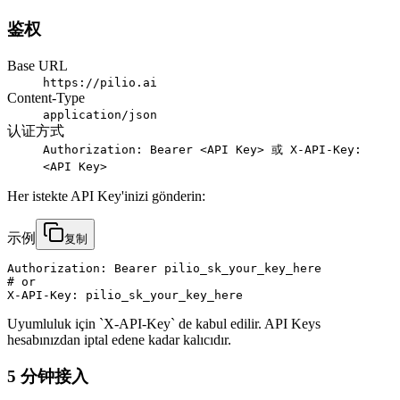
鉴权
Base URL
https://pilio.ai
Content-Type
application/json
认证方式
Authorization: Bearer <API Key> 或 X-API-Key:
<API Key>
Her istekte API Key'inizi gönderin:
示例
复制
Authorization: Bearer pilio_sk_your_key_here

# or

X-API-Key: pilio_sk_your_key_here
Uyumluluk için `X-API-Key` de kabul edilir. API Keys
hesabınızdan iptal edene kadar kalıcıdır.
5 分钟接入