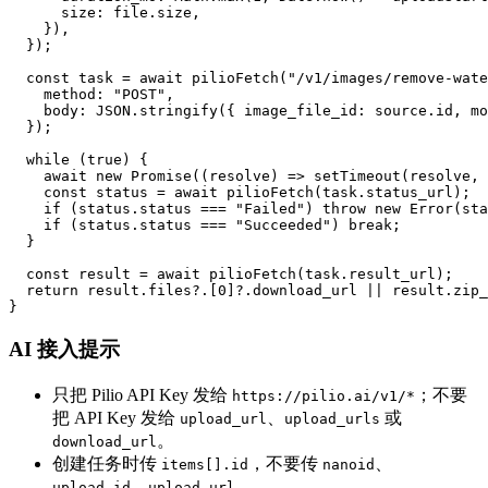
      size: file.size,

    }),

  });

  const task = await pilioFetch("/v1/images/remove-wate
    method: "POST",

    body: JSON.stringify({ image_file_id: source.id, mo
  });

  while (true) {

    await new Promise((resolve) => setTimeout(resolve, 
    const status = await pilioFetch(task.status_url);

    if (status.status === "Failed") throw new Error(sta
    if (status.status === "Succeeded") break;

  }

  const result = await pilioFetch(task.result_url);

  return result.files?.[0]?.download_url || result.zip_
}
AI 接入提示
只把 Pilio API Key 发给
；不要
https://pilio.ai/v1/*
把 API Key 发给
、
或
upload_url
upload_urls
。
download_url
创建任务时传
，不要传
、
items[].id
nanoid
、
。
upload_id
upload_url