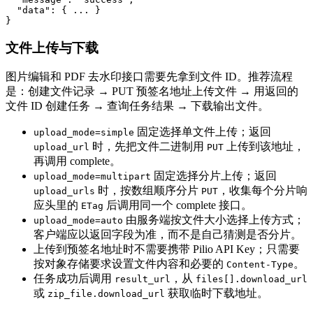
  "data": { ... }

}
文件上传与下载
图片编辑和 PDF 去水印接口需要先拿到文件 ID。推荐流程
是：创建文件记录 → PUT 预签名地址上传文件 → 用返回的
文件 ID 创建任务 → 查询任务结果 → 下载输出文件。
固定选择单文件上传；返回
upload_mode=simple
时，先把文件二进制用
上传到该地址，
upload_url
PUT
再调用 complete。
固定选择分片上传；返回
upload_mode=multipart
时，按数组顺序分片
，收集每个分片响
upload_urls
PUT
应头里的
后调用同一个 complete 接口。
ETag
由服务端按文件大小选择上传方式；
upload_mode=auto
客户端应以返回字段为准，而不是自己猜测是否分片。
上传到预签名地址时不需要携带 Pilio API Key；只需要
按对象存储要求设置文件内容和必要的
。
Content-Type
任务成功后调用
，从
result_url
files[].download_url
或
获取临时下载地址。
zip_file.download_url