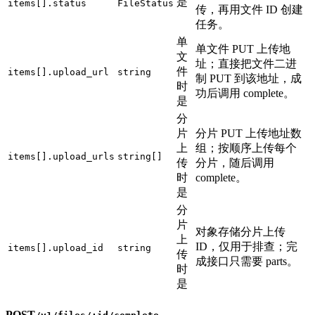
是
items[].status
FileStatus
传，再用文件 ID 创建
任务。
单
单文件 PUT 上传地
文
址；直接把文件二进
件
items[].upload_url
string
制 PUT 到该地址，成
时
功后调用 complete。
是
分
片
分片 PUT 上传地址数
上
组；按顺序上传每个
items[].upload_urls
string[]
传
分片，随后调用
时
complete。
是
分
片
对象存储分片上传
上
ID，仅用于排查；完
items[].upload_id
string
传
成接口只需要 parts。
时
是
POST