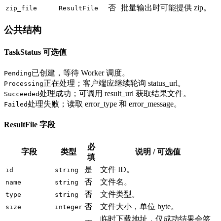
否
批量输出时可能提供 zip。
zip_file
ResultFile
公共结构
TaskStatus 可选值
已创建，等待 Worker 调度。
Pending
正在处理；客户端应继续轮询 status_url。
Processing
处理成功；可调用 result_url 获取结果文件。
Succeeded
处理失败；读取 error_type 和 error_message。
Failed
ResultFile 字段
必
字段
类型
说明 / 可选值
填
是
文件 ID。
id
string
否
文件名。
name
string
否
文件类型。
type
string
否
文件大小，单位 byte。
size
integer
临时下载地址，仅成功结果会签