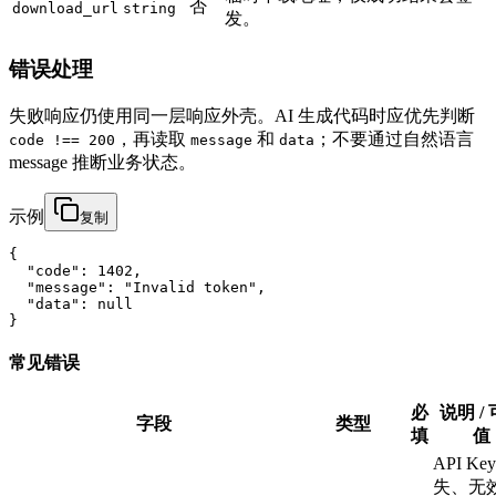
否
download_url
string
发。
错误处理
失败响应仍使用同一层响应外壳。AI 生成代码时应优先判断
，再读取
和
；不要通过自然语言
code !== 200
message
data
message 推断业务状态。
示例
复制
{

  "code": 1402,

  "message": "Invalid token",

  "data": null

}
常见错误
必
说明 /
字段
类型
填
值
API Ke
失、无