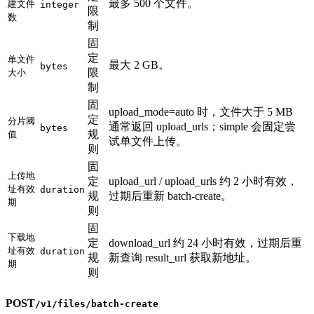
最多 500 个文件。
建文件
integer
限
数
制
固
定
单文件
最大 2 GB。
bytes
限
大小
制
固
upload_mode=auto 时，文件大于 5 MB
定
分片阈
通常返回 upload_urls；simple 会固定尝
bytes
规
值
试单文件上传。
则
固
上传地
定
upload_url / upload_urls 约 2 小时有效，
址有效
duration
规
过期后重新 batch-create。
期
则
固
下载地
定
download_url 约 24 小时有效，过期后重
址有效
duration
规
新查询 result_url 获取新地址。
期
则
POST
/v1/files/batch-create