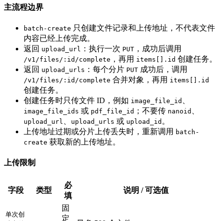
主流程边界
只创建文件记录和上传地址，不代表文件
batch-create
内容已经上传完成。
返回
：执行一次
，成功后调用
upload_url
PUT
，再用
创建任务。
/v1/files/:id/complete
items[].id
返回
：每个分片
成功后，调用
upload_urls
PUT
合并对象，再用
/v1/files/:id/complete
items[].id
创建任务。
创建任务时只传文件 ID，例如
、
image_file_id
或
；不要传
、
image_file_ids
pdf_file_id
nanoid
、
或
。
upload_url
upload_urls
upload_id
上传地址过期或分片上传丢失时，重新调用
batch-
获取新的上传地址。
create
上传限制
必
字段
类型
说明 / 可选值
填
固
单次创
定