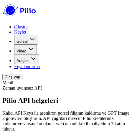
Oluştur
Keşfet
Görsel
Video
Araçlar
Fiyatlandırma
Giriş yap
Menü
Zaman uyumsuz API
Pilio API belgeleri
Kalıcı API Keys ile asenkron görsel filigran kaldırma ve GPT Image
2 görevleri oluşturun. API çağrıları mevcut Pilio kredilerinizi
kullanır ve varsayılan olarak web tabanlı kredi maliyetinin 3 katını
tüketir.