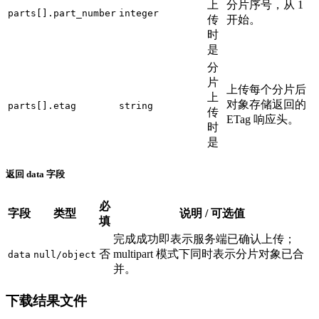
上
分片序号，从 1
parts[].part_number
integer
传
开始。
时
是
分
片
上传每个分片后
上
对象存储返回的
parts[].etag
string
传
ETag 响应头。
时
是
返回 data 字段
必
字段
类型
说明 / 可选值
填
完成成功即表示服务端已确认上传；
否
multipart 模式下同时表示分片对象已合
data
null/object
并。
下载结果文件