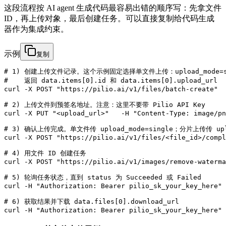
这段流程按 AI agent 生成代码最容易出错的顺序写：先拿文件
ID，再上传对象，最后创建任务。可以直接复制给代码生成
器作为集成约束。
示例
复制
# 1) 创建上传文件记录。这个示例固定选择单文件上传：upload_mode=si
#    返回 data.items[0].id 和 data.items[0].upload_url

curl -X POST "https://pilio.ai/v1/files/batch-create"  
# 2) 上传文件到预签名地址。注意：这里不要带 Pilio API Key

curl -X PUT "<upload_url>"   -H "Content-Type: image/pn
# 3) 确认上传完成。单文件传 upload_mode=single；分片上传传 upload
curl -X POST "https://pilio.ai/v1/files/<file_id>/compl
# 4) 用文件 ID 创建任务

curl -X POST "https://pilio.ai/v1/images/remove-waterma
# 5) 轮询任务状态，直到 status 为 Succeeded 或 Failed

curl -H "Authorization: Bearer pilio_sk_your_key_here" 
# 6) 获取结果并下载 data.files[0].download_url

curl -H "Authorization: Bearer pilio_sk_your_key_here" 