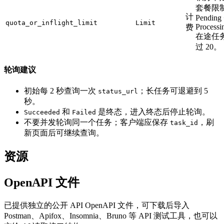
套餐限
计
Pending
quota_or_inflight_limit
Limit
Processi
费
在途任
过 20。
轮询建议
初始每 2 秒查询一次
；长任务可退避到 5
status_url
秒。
和
是终态，进入终态后停止轮询。
Succeeded
Failed
不要并发轮询同一个任务；客户端应保存
，刷
task_id
新页面后可继续查询。
资源
OpenAPI 文件
已提供独立的公开 API OpenAPI 文件，可下载后导入
Postman、Apifox、Insomnia、Bruno 等 API 测试工具，也可以