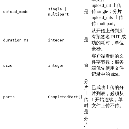
upload_url 上传
single |
是
传 single；分片
upload_mode
multipart
upload_urls 上传
传 multipart。
从开始上传到所
有预签名 PUT 成
是
duration_ms
integer
功的耗时，单位
毫秒。
客户端看到的文
件字节数；服务
否
size
integer
端优先使用文件
记录中的 size。
分
片
已成功上传的分
上
片列表，必须从
parts
CompletedPart[]
传
1 开始连续；单
时
文件上传不传。
是
分
片