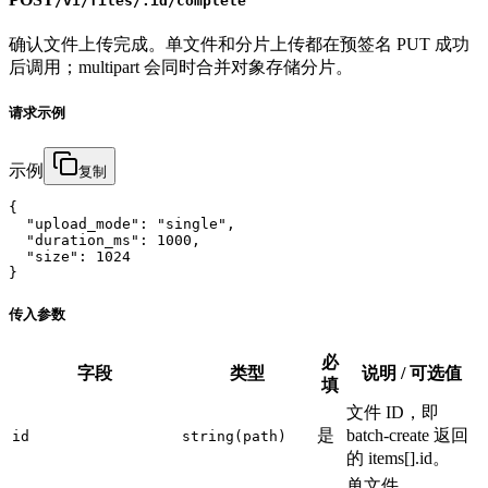
/v1/files/:id/complete
确认文件上传完成。单文件和分片上传都在预签名 PUT 成功
后调用；multipart 会同时合并对象存储分片。
请求示例
示例
复制
{

  "upload_mode": "single",

  "duration_ms": 1000,

  "size": 1024

}
传入参数
必
字段
类型
说明 / 可选值
填
文件 ID，即
是
batch-create 返回
id
string(path)
的 items[].id。
单文件