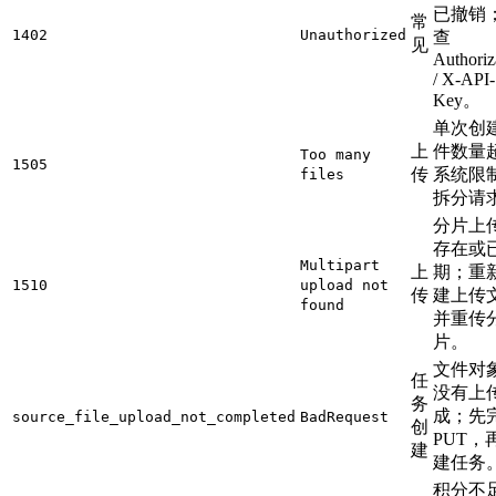
已撤销
常
1402
Unauthorized
查
见
Authoriz
/ X-API-
Key。
单次创
上
件数量
Too many
1505
传
系统限
files
拆分请
分片上
存在或
Multipart
上
期；重
1510
upload not
传
建上传
found
并重传
片。
文件对
任
没有上
务
成；先
source_file_upload_not_completed
BadRequest
创
PUT，
建
建任务
积分不