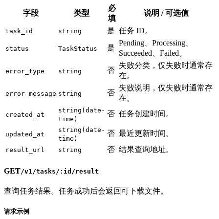
必
字段
类型
说明 / 可选值
填
是
任务 ID。
task_id
string
Pending、Processing、
是
status
TaskStatus
Succeeded、Failed。
失败分类，仅失败时通常存
否
error_type
string
在。
失败说明，仅失败时通常存
否
error_message
string
在。
string(date-
否
任务创建时间。
created_at
time)
string(date-
否
最近更新时间。
updated_at
time)
否
结果查询地址。
result_url
string
GET
/v1/tasks/:id/result
查询任务结果。任务成功后会返回可下载文件。
请求示例