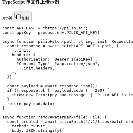
TypeScript 单文件上传示例
示例
复制
const API_BASE = "https://pilio.ai";

const apiKey = process.env.PILIO_API_KEY!;

async function pilioFetch(path: string, init: RequestIn
  const response = await fetch(API_BASE + path, {

    ...init,

    headers: {

      Authorization: `Bearer ${apiKey}`,

      "Content-Type": "application/json",

      ...init.headers,

    },

  });

  const payload = await response.json();

  if (!response.ok || payload.code !== 200) {

    throw new Error(payload.message || `Pilio API faile
  }

  return payload.data;

}

async function removeWatermark(file: File) {

  const created = await pilioFetch("/v1/files/batch-cre
    method: "POST",

    body: JSON.stringify({
