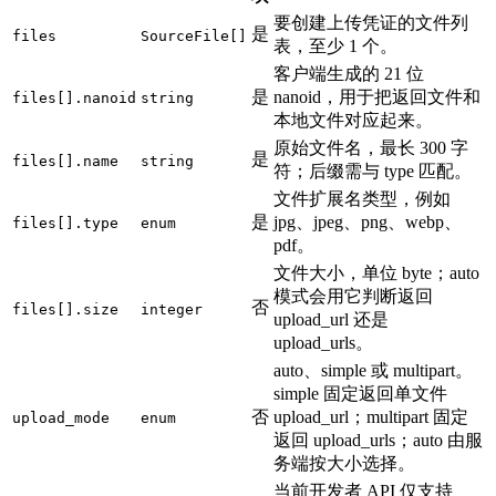
要创建上传凭证的文件列
是
files
SourceFile[]
表，至少 1 个。
客户端生成的 21 位
是
nanoid，用于把返回文件和
files[].nanoid
string
本地文件对应起来。
原始文件名，最长 300 字
是
files[].name
string
符；后缀需与 type 匹配。
文件扩展名类型，例如
是
jpg、jpeg、png、webp、
files[].type
enum
pdf。
文件大小，单位 byte；auto
模式会用它判断返回
否
files[].size
integer
upload_url 还是
upload_urls。
auto、simple 或 multipart。
simple 固定返回单文件
否
upload_url；multipart 固定
upload_mode
enum
返回 upload_urls；auto 由服
务端按大小选择。
当前开发者 API 仅支持