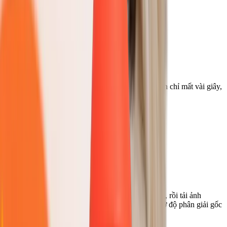
02
AI tự xóa nền
AI tự động phát hiện chủ thể và xóa nền. Quá trình chỉ mất vài giây,
kể cả với ảnh có tóc hoặc lông phức tạp
03
Xem trước và tải xuống
Kiểm tra kết quả với bản xem trước nền trong suốt, rồi tải ảnh
xuống dưới dạng PNG trong suốt chất lượng cao ở độ phân giải gốc
Mẹo để xóa nền đẹp hơn