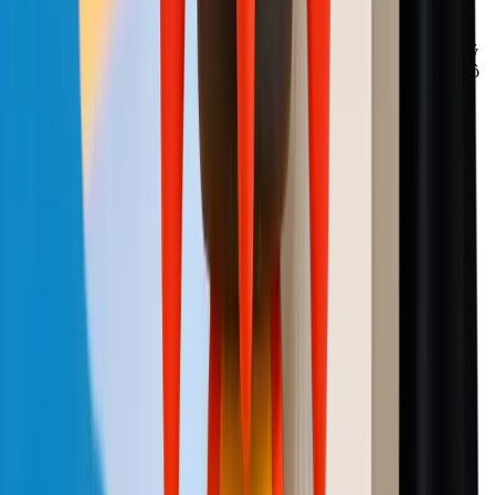
Khả năng nhận diện tóc tốt hơn tôi mong đợi. Tôi dùng nó để xử lý
headshot chuyên nghiệp và kết quả đủ tự nhiên cho LinkedIn và hồ
sơ công ty
Yuki