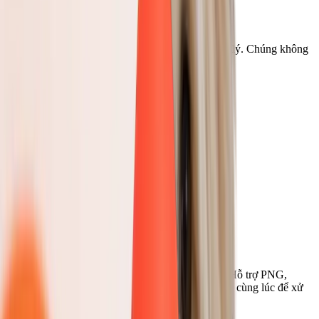
Ảnh của bạn luôn riêng tư
Ảnh được mã hóa khi truyền và bị xóa sau khi xử lý. Chúng không
bị lưu trữ, chia sẻ hay dùng để huấn luyện
Xóa nền ảnh trong 3 bước
01
Tải ảnh lên
Nhấn tải lên hoặc kéo ảnh vào khu vực làm việc. Hỗ trợ PNG,
JPEG, WebP và HEIC. Bạn có thể thêm nhiều ảnh cùng lúc để xử
lý hàng loạt