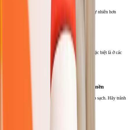
Làm theo các mẹo dưới đây để có cutout sạch và tự nhiên hơn
01
Dùng ảnh nguồn độ phân giải cao
Ảnh càng nét, AI càng có nhiều chi tiết để xử lý, đặc biệt là ở các
mép nhỏ như tóc và lông
02
Tạo độ tương phản rõ giữa chủ thể và nền
Chủ thể càng tách biệt với nền, AI càng dễ tạo mép sạch. Hãy tránh
ảnh mà chủ thể bị lẫn vào nền
03