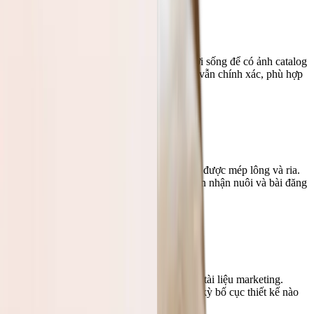
Ảnh sản phẩm cho e-commerce
Tách sản phẩm khỏi nền studio hoặc nền đời sống để có ảnh catalog
sạch và sắc nét. Mép ảnh vẫn gọn, màu sắc vẫn chính xác, phù hợp
cho listing trên marketplace
Thú cưng và động vật
Tách thú cưng khỏi nền bận rộn mà vẫn giữ được mép lông và ria.
Rất phù hợp cho ảnh chân dung thú cưng, tin nhận nuôi và bài đăng
mạng xã hội
Tài nguyên social và marketing
Xóa nền khỏi ảnh đại diện, ảnh quảng bá và tài liệu marketing.
Nhận PNG trong suốt sẵn sàng đưa vào bất kỳ bố cục thiết kế nào