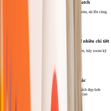
Tải nhiều ảnh cùng lúc cho công việc batch
Với catalog sản phẩm hoặc ảnh headshot của cả nhóm, tải lên cùng
lúc sẽ giúp tiết kiệm thời gian đáng kể
04
Phóng to kiểm tra mép ảnh với chủ thể nhiều chi tiết
Nếu chủ thể có mép phức tạp như tóc, lông hoặc ren, hãy zoom kỹ
trước khi tải xuống để kiểm tra chất lượng
05
Chụp vật thể trong suốt trên nền đơn sắc
Ly thủy tinh, chai lọ và vật thể trong suốt sẽ được tách đẹp hơn
nhiều nếu chụp trên nền đơn sắc có độ tương phản cao
06