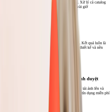
Tải lên nhiều ảnh cùng lúc để xóa nền hàng loạt. Xử lý cả catalog
sản phẩm hay bộ ảnh chỉ trong vài phút thay vì vài giờ
Hỗ trợ nhiều định dạng
Hỗ trợ ảnh đầu vào PNG, JPEG, WebP và HEIC. Kết quả luôn là
PNG trong suốt, sẵn sàng dùng cho mọi công cụ thiết kế và nền
tảng
Bắt đầu miễn phí, chạy ngay trong trình duyệt
Không cần cài phần mềm. Chỉ cần mở trình duyệt, tải ảnh lên và
nhận kết quả sau vài giây. Đăng ký để bắt đầu với tín dụng miễn phí