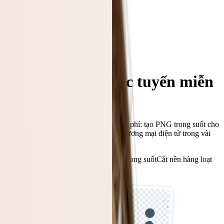
Công cụ
Bảng giá
Chọn tệp
Đăng nhập
Trình đơn
Trình xóa nền trực tuyến miễn
phí
Xóa nền trực tuyến bằng tín dụng miễn phí: tạo PNG trong suốt cho
ảnh sản phẩm, chân dung, sticker và thương mại điện tử trong vài
giây.
Bắt đầu miễn phí
Xóa nền online
PNG trong suốt
Cắt nền hàng loạt