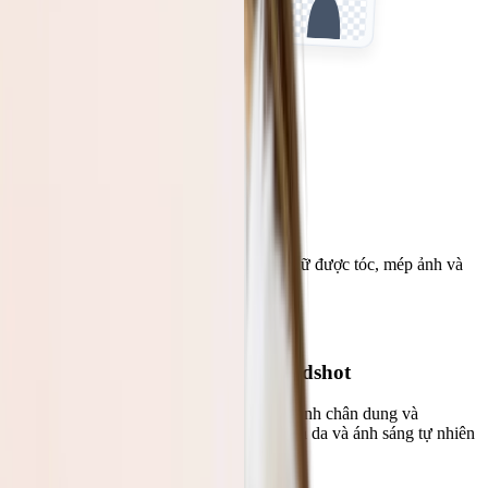
Chọn tệp
Hoặc kéo tệp vào đây
Xem kết quả thực tế
AI tách chủ thể khỏi nền chính xác, vẫn giữ được tóc, mép ảnh và
cả các vùng bán trong suốt
Làm sạch ảnh chân dung và headshot
Loại bỏ nền rối hoặc gây xao nhãng khỏi ảnh chân dung và
headshot. AI giữ được các sợi tóc nhỏ, viền da và ánh sáng tự nhiên
để ảnh trông chuyên nghiệp hơn