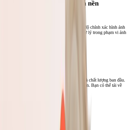
Vì sao nên dùng Pilio để xóa nền
Độ chính xác nhờ AI
AI tự động phát hiện chủ thể và xóa nền với độ chính xác hình ảnh
cao. Tóc, lông và mép bán trong suốt được xử lý trong phạm vi ảnh
gốc cho phép.
Xuất đúng độ phân giải gốc
Ảnh sau xử lý vẫn giữ nguyên độ phân giải và chất lượng ban đầu.
Không giảm kích thước, không tạo artefact nén. Bạn có thể tải về
PNG trong suốt sạch và sắc nét
Xử lý hàng loạt