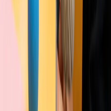
Rất hợp để làm bài đăng social thật nhanh. Tôi xóa nền ảnh sản
phẩm rồi thả ngay vào template thương hiệu chỉ trong vài giây