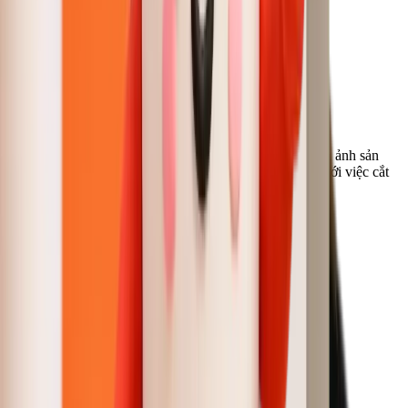
Tôi vận hành một boutique online và ngày nào cũng cần ảnh sản
phẩm sạch. Công cụ này giúp tôi tiết kiệm hàng giờ so với việc cắt
thủ công trong Photoshop. Mép ảnh rất ấn tượng