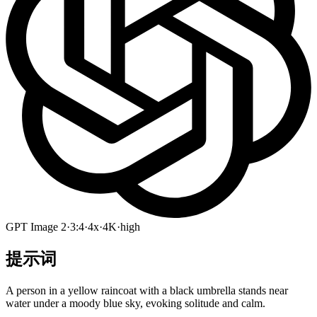
GPT Image 2
·
3:4
·
4x
·
4K
·
high
提示词
A person in a yellow raincoat with a black umbrella stands near
water under a moody blue sky, evoking solitude and calm.