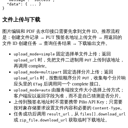
  "data": { ... }

}
文件上传与下载
图片编辑和 PDF 去水印接口需要先拿到文件 ID。推荐流程
是：创建文件记录 → PUT 预签名地址上传文件 → 用返回的
文件 ID 创建任务 → 查询任务结果 → 下载输出文件。
固定选择单文件上传；返回
upload_mode=simple
时，先把文件二进制用
上传到该地址，
upload_url
PUT
再调用 complete。
固定选择分片上传；返回
upload_mode=multipart
时，按数组顺序分片
，收集每个分片响
upload_urls
PUT
应头里的
后调用同一个 complete 接口。
ETag
由服务端按文件大小选择上传方式；
upload_mode=auto
客户端应以返回字段为准，而不是自己猜测是否分片。
上传到预签名地址时不需要携带 Pilio API Key；只需要
按对象存储要求设置文件内容和必要的
。
Content-Type
任务成功后调用
，从
result_url
files[].download_url
或
获取临时下载地址。
zip_file.download_url