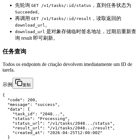
先轮询
，直到任务状态为
GET /v1/tasks/:id/status
。
Succeeded
再调用
，读取返回的
GET /v1/tasks/:id/result
。
download_url
是对象存储临时签名地址，过期后重新查
download_url
询 result 即可刷新。
任务查询
Todos os endpoints de criação devolvem imediatamente um ID de
tarefa.
示例
复制
{

  "code": 200,

  "message": "success",

  "data": {

    "task_id": "2048...",

    "status": "Processing",

    "status_url": "/v1/tasks/2048.../status",

    "result_url": "/v1/tasks/2048.../result",

    "created_at": "2026-04-25T12:00:00Z"

  }
