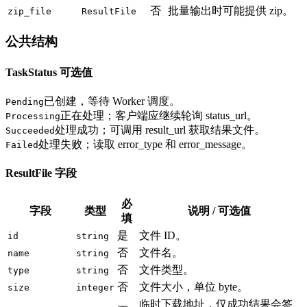
否
批量输出时可能提供 zip。
zip_file
ResultFile
公共结构
TaskStatus 可选值
已创建，等待 Worker 调度。
Pending
正在处理；客户端应继续轮询 status_url。
Processing
处理成功；可调用 result_url 获取结果文件。
Succeeded
处理失败；读取 error_type 和 error_message。
Failed
ResultFile 字段
必
字段
类型
说明 / 可选值
填
是
文件 ID。
id
string
否
文件名。
name
string
否
文件类型。
type
string
否
文件大小，单位 byte。
size
integer
临时下载地址，仅成功结果会签