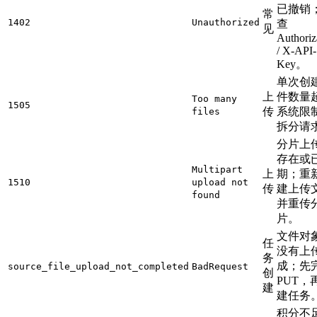
已撤销
常
1402
Unauthorized
查
见
Authoriz
/ X-API-
Key。
单次创
上
件数量
Too many
1505
传
系统限
files
拆分请
分片上
存在或
Multipart
上
期；重
1510
upload not
传
建上传
found
并重传
片。
文件对
任
没有上
务
成；先
source_file_upload_not_completed
BadRequest
创
PUT，
建
建任务
积分不