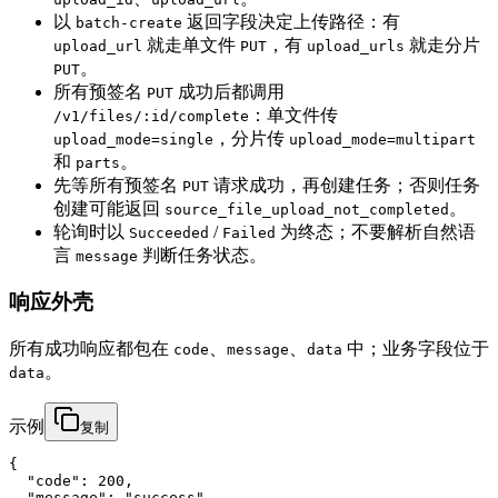
以
返回字段决定上传路径：有
batch-create
就走单文件
，有
就走分片
upload_url
PUT
upload_urls
。
PUT
所有预签名
成功后都调用
PUT
：单文件传
/v1/files/:id/complete
，分片传
upload_mode=single
upload_mode=multipart
和
。
parts
先等所有预签名
请求成功，再创建任务；否则任务
PUT
创建可能返回
。
source_file_upload_not_completed
轮询时以
/
为终态；不要解析自然语
Succeeded
Failed
言
判断任务状态。
message
响应外壳
所有成功响应都包在
、
、
中；业务字段位于
code
message
data
。
data
示例
复制
{

  "code": 200,

  "message": "success",
