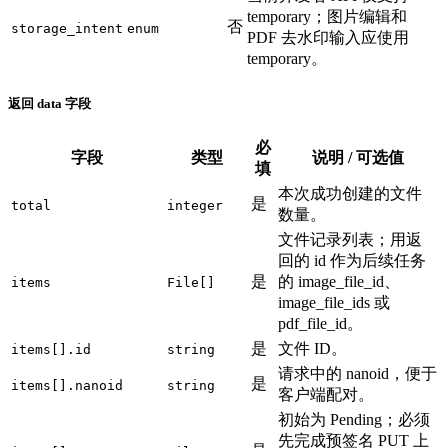
temporary；图片编辑和
否
storage_intent
enum
PDF 去水印输入应使用
temporary。
返回 data 字段
必
字段
类型
说明 / 可选值
填
本次成功创建的文件
是
total
integer
数量。
文件记录列表；用返
回的 id 作为后续任务
是
的 image_file_id、
items
File[]
image_file_ids 或
pdf_file_id。
是
文件 ID。
items[].id
string
请求中的 nanoid，便于
是
items[].nanoid
string
客户端配对。
初始为 Pending；必须
先完成预签名 PUT 上