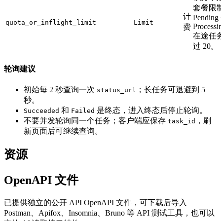
套餐限
计
Pending
quota_or_inflight_limit
Limit
Processi
费
在途任
过 20。
轮询建议
初始每 2 秒查询一次
；长任务可退避到 5
status_url
秒。
和
是终态，进入终态后停止轮询。
Succeeded
Failed
不要并发轮询同一个任务；客户端应保存
，刷
task_id
新页面后可继续查询。
资源
OpenAPI 文件
已提供独立的公开 API OpenAPI 文件，可下载后导入
Postman、Apifox、Insomnia、Bruno 等 API 测试工具，也可以