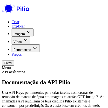
Criar
Explorar
Imagem
Vídeo
Ferramentas
Preços
Entrar
Menu
API assíncrona
Documentação da API Pilio
Usa API Keys permanentes para criar tarefas assíncronas de
remoção de marcas de água em imagens e tarefas GPT Image 2. As
chamadas API reutilizam os teus créditos Pilio existentes e
consomem por predefinição 3x o custo base em créditos da web.