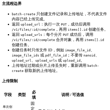
主流程边界
只创建文件记录和上传地址，不代表文件
batch-create
内容已经上传完成。
返回
：执行一次
，成功后调用
upload_url
PUT
，再用
创建任务。
/v1/files/:id/complete
items[].id
返回
：每个分片
成功后，调用
upload_urls
PUT
合并对象，再用
/v1/files/:id/complete
items[].id
创建任务。
创建任务时只传文件 ID，例如
、
image_file_id
或
；不要传
、
image_file_ids
pdf_file_id
nanoid
、
或
。
upload_url
upload_urls
upload_id
上传地址过期或分片上传丢失时，重新调用
batch-
获取新的上传地址。
create
上传限制
必
字段
类型
说明 / 可选值
填
固
单次创
定