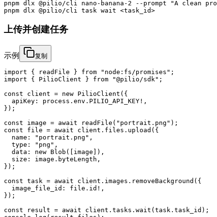
pnpm dlx @pilio/cli nano-banana-2 --prompt "A clean pro
pnpm dlx @pilio/cli task wait <task_id>
上传并创建任务
示例
复制
import { readFile } from "node:fs/promises";

import { PilioClient } from "@pilio/sdk";

const client = new PilioClient({

  apiKey: process.env.PILIO_API_KEY!,

});

const image = await readFile("portrait.png");

const file = await client.files.upload({

  name: "portrait.png",

  type: "png",

  data: new Blob([image]),

  size: image.byteLength,

});

const task = await client.images.removeBackground({

  image_file_id: file.id!,

});

const result = await client.tasks.wait(task.task_id);
