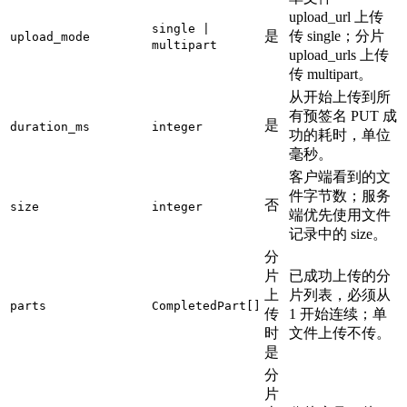
upload_url 上传
single |
是
传 single；分片
upload_mode
multipart
upload_urls 上传
传 multipart。
从开始上传到所
有预签名 PUT 成
是
duration_ms
integer
功的耗时，单位
毫秒。
客户端看到的文
件字节数；服务
否
size
integer
端优先使用文件
记录中的 size。
分
片
已成功上传的分
上
片列表，必须从
parts
CompletedPart[]
传
1 开始连续；单
时
文件上传不传。
是
分
片