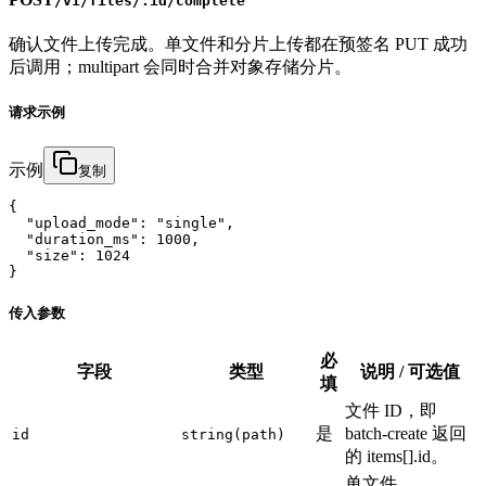
/v1/files/:id/complete
确认文件上传完成。单文件和分片上传都在预签名 PUT 成功
后调用；multipart 会同时合并对象存储分片。
请求示例
示例
复制
{

  "upload_mode": "single",

  "duration_ms": 1000,

  "size": 1024

}
传入参数
必
字段
类型
说明 / 可选值
填
文件 ID，即
是
batch-create 返回
id
string(path)
的 items[].id。
单文件