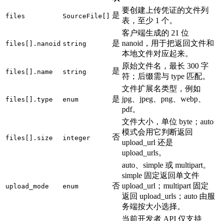
要创建上传凭证的文件列
是
files
SourceFile[]
表，至少 1 个。
客户端生成的 21 位
是
nanoid，用于把返回文件和
files[].nanoid
string
本地文件对应起来。
原始文件名，最长 300 字
是
files[].name
string
符；后缀需与 type 匹配。
文件扩展名类型，例如
是
jpg、jpeg、png、webp、
files[].type
enum
pdf。
文件大小，单位 byte；auto
模式会用它判断返回
否
files[].size
integer
upload_url 还是
upload_urls。
auto、simple 或 multipart。
simple 固定返回单文件
否
upload_url；multipart 固定
upload_mode
enum
返回 upload_urls；auto 由服
务端按大小选择。
当前开发者 API 仅支持