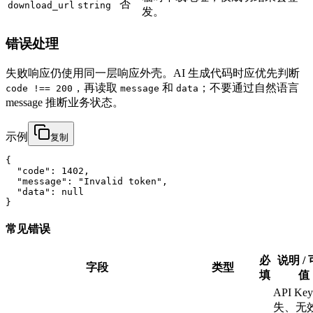
否
download_url
string
发。
错误处理
失败响应仍使用同一层响应外壳。AI 生成代码时应优先判断
，再读取
和
；不要通过自然语言
code !== 200
message
data
message 推断业务状态。
示例
复制
{

  "code": 1402,

  "message": "Invalid token",

  "data": null

}
常见错误
必
说明 /
字段
类型
填
值
API Ke
失、无