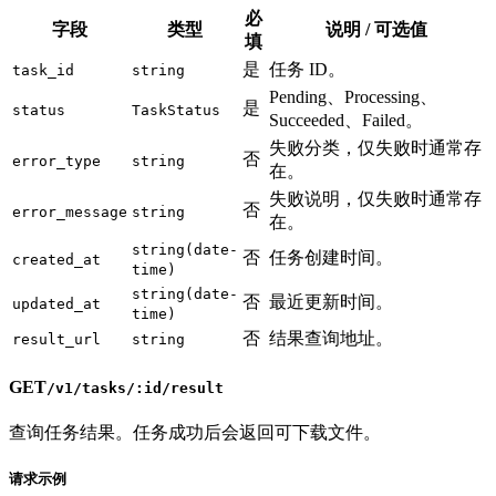
必
字段
类型
说明 / 可选值
填
是
任务 ID。
task_id
string
Pending、Processing、
是
status
TaskStatus
Succeeded、Failed。
失败分类，仅失败时通常存
否
error_type
string
在。
失败说明，仅失败时通常存
否
error_message
string
在。
string(date-
否
任务创建时间。
created_at
time)
string(date-
否
最近更新时间。
updated_at
time)
否
结果查询地址。
result_url
string
GET
/v1/tasks/:id/result
查询任务结果。任务成功后会返回可下载文件。
请求示例