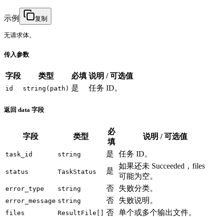
示例
复制
无请求体。
传入参数
字段
类型
必填
说明 / 可选值
是
任务 ID。
id
string(path)
返回 data 字段
必
字段
类型
说明 / 可选值
填
是
任务 ID。
task_id
string
如果还未 Succeeded，files
是
status
TaskStatus
可能为空。
否
失败分类。
error_type
string
否
失败说明。
error_message
string
否
单个或多个输出文件。
files
ResultFile[]