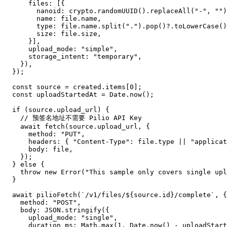
      files: [{

        nanoid: crypto.randomUUID().replaceAll("-", "")
        name: file.name,

        type: file.name.split(".").pop()?.toLowerCase()
        size: file.size,

      }],

      upload_mode: "simple",

      storage_intent: "temporary",

    }),

  });

  const source = created.items[0];

  const uploadStartedAt = Date.now();

  if (source.upload_url) {

    // 预签名地址不需要 Pilio API Key

    await fetch(source.upload_url, {

      method: "PUT",

      headers: { "Content-Type": file.type || "applicat
      body: file,

    });

  } else {

    throw new Error("This sample only covers single upl
  }

  await pilioFetch(`/v1/files/${source.id}/complete`, {

    method: "POST",

    body: JSON.stringify({

      upload_mode: "single",

      duration_ms: Math.max(1, Date.now() - uploadStart