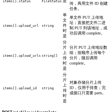
是
items[].status
FileStatus
传，再用文件 ID 创建
任务。
单
单文件 PUT 上传地
文
址；直接把文件二进
件
items[].upload_url
string
制 PUT 到该地址，成
时
功后调用 complete。
是
分
片
分片 PUT 上传地址数
上
组；按顺序上传每个
items[].upload_urls
string[]
传
分片，随后调用
时
complete。
是
分
片
对象存储分片上传
上
ID，仅用于排查；完
items[].upload_id
string
传
成接口只需要 parts。
时
是
POST