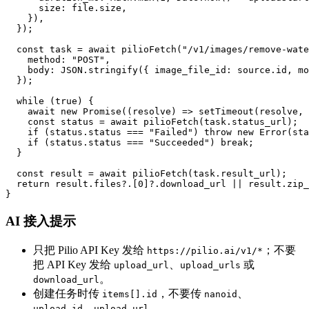
      size: file.size,

    }),

  });

  const task = await pilioFetch("/v1/images/remove-wate
    method: "POST",

    body: JSON.stringify({ image_file_id: source.id, mo
  });

  while (true) {

    await new Promise((resolve) => setTimeout(resolve, 
    const status = await pilioFetch(task.status_url);

    if (status.status === "Failed") throw new Error(sta
    if (status.status === "Succeeded") break;

  }

  const result = await pilioFetch(task.result_url);

  return result.files?.[0]?.download_url || result.zip_
}
AI 接入提示
只把 Pilio API Key 发给
；不要
https://pilio.ai/v1/*
把 API Key 发给
、
或
upload_url
upload_urls
。
download_url
创建任务时传
，不要传
、
items[].id
nanoid
、
。
upload_id
upload_url