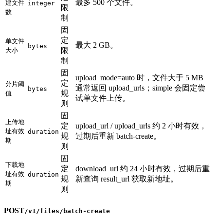
最多 500 个文件。
建文件
integer
限
数
制
固
定
单文件
最大 2 GB。
bytes
限
大小
制
固
upload_mode=auto 时，文件大于 5 MB
定
分片阈
通常返回 upload_urls；simple 会固定尝
bytes
规
值
试单文件上传。
则
固
上传地
定
upload_url / upload_urls 约 2 小时有效，
址有效
duration
规
过期后重新 batch-create。
期
则
固
下载地
定
download_url 约 24 小时有效，过期后重
址有效
duration
规
新查询 result_url 获取新地址。
期
则
POST
/v1/files/batch-create