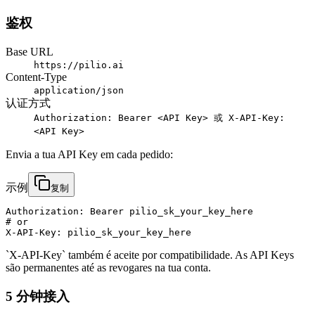
鉴权
Base URL
https://pilio.ai
Content-Type
application/json
认证方式
Authorization: Bearer <API Key> 或 X-API-Key:
<API Key>
Envia a tua API Key em cada pedido:
示例
复制
Authorization: Bearer pilio_sk_your_key_here

# or

X-API-Key: pilio_sk_your_key_here
`X-API-Key` também é aceite por compatibilidade. As API Keys
são permanentes até as revogares na tua conta.
5 分钟接入