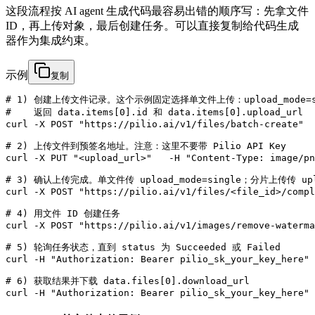
这段流程按 AI agent 生成代码最容易出错的顺序写：先拿文件
ID，再上传对象，最后创建任务。可以直接复制给代码生成
器作为集成约束。
示例
复制
# 1) 创建上传文件记录。这个示例固定选择单文件上传：upload_mode=si
#    返回 data.items[0].id 和 data.items[0].upload_url

curl -X POST "https://pilio.ai/v1/files/batch-create"  
# 2) 上传文件到预签名地址。注意：这里不要带 Pilio API Key

curl -X PUT "<upload_url>"   -H "Content-Type: image/pn
# 3) 确认上传完成。单文件传 upload_mode=single；分片上传传 upload
curl -X POST "https://pilio.ai/v1/files/<file_id>/compl
# 4) 用文件 ID 创建任务

curl -X POST "https://pilio.ai/v1/images/remove-waterma
# 5) 轮询任务状态，直到 status 为 Succeeded 或 Failed

curl -H "Authorization: Bearer pilio_sk_your_key_here" 
# 6) 获取结果并下载 data.files[0].download_url

curl -H "Authorization: Bearer pilio_sk_your_key_here" 