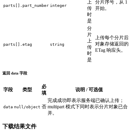
上
分片序号，从 1
parts[].part_number
integer
传
开始。
时
是
分
片
上传每个分片后
上
对象存储返回的
parts[].etag
string
传
ETag 响应头。
时
是
返回 data 字段
必
字段
类型
说明 / 可选值
填
完成成功即表示服务端已确认上传；
否
multipart 模式下同时表示分片对象已合
data
null/object
并。
下载结果文件