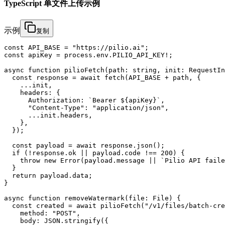
TypeScript 单文件上传示例
示例
复制
const API_BASE = "https://pilio.ai";

const apiKey = process.env.PILIO_API_KEY!;

async function pilioFetch(path: string, init: RequestIn
  const response = await fetch(API_BASE + path, {

    ...init,

    headers: {

      Authorization: `Bearer ${apiKey}`,

      "Content-Type": "application/json",

      ...init.headers,

    },

  });

  const payload = await response.json();

  if (!response.ok || payload.code !== 200) {

    throw new Error(payload.message || `Pilio API faile
  }

  return payload.data;

}

async function removeWatermark(file: File) {

  const created = await pilioFetch("/v1/files/batch-cre
    method: "POST",

    body: JSON.stringify({
