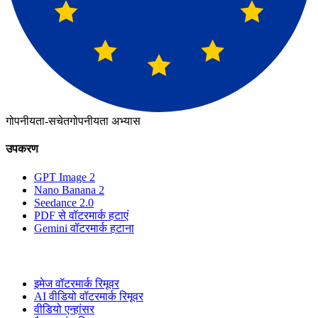
गोपनीयता-सचेत
गोपनीयता अभ्यास
उपकरण
GPT Image 2
Nano Banana 2
Seedance 2.0
PDF से वॉटरमार्क हटाएं
Gemini वॉटरमार्क हटाना
इमेज वॉटरमार्क रिमूवर
AI वीडियो वॉटरमार्क रिमूवर
वीडियो एन्हांसर