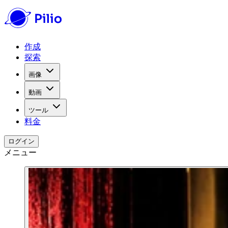
作成
探索
画像
動画
ツール
料金
ログイン
メニュー