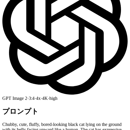
GPT Image 2
·
3:4
·
4x
·
4K
·
high
プロンプト
Chubby, cute, fluffy, bored-looking black cat lying on the ground
with its belly facing upward like a human. The cat has expressive