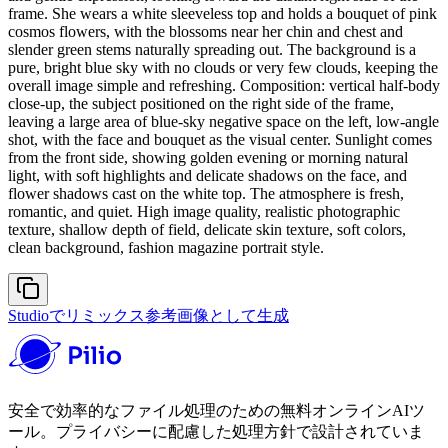
frame. She wears a white sleeveless top and holds a bouquet of pink
cosmos flowers, with the blossoms near her chin and chest and
slender green stems naturally spreading out. The background is a
pure, bright blue sky with no clouds or very few clouds, keeping the
overall image simple and refreshing. Composition: vertical half-body
close-up, the subject positioned on the right side of the frame,
leaving a large area of blue-sky negative space on the left, low-angle
shot, with the face and bouquet as the visual center. Sunlight comes
from the front side, showing golden evening or morning natural
light, with soft highlights and delicate shadows on the face, and
flower shadows cast on the white top. The atmosphere is fresh,
romantic, and quiet. High image quality, realistic photographic
texture, shallow depth of field, delicate skin texture, soft colors,
clean background, fashion magazine portrait style.
Studioでリミックス
参考画像として生成
安全で効率的なファイル処理のための無料オンラインAIツ
ール。プライバシーに配慮した処理方針で設計されていま