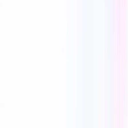
Reecho1977
0 lượt thích